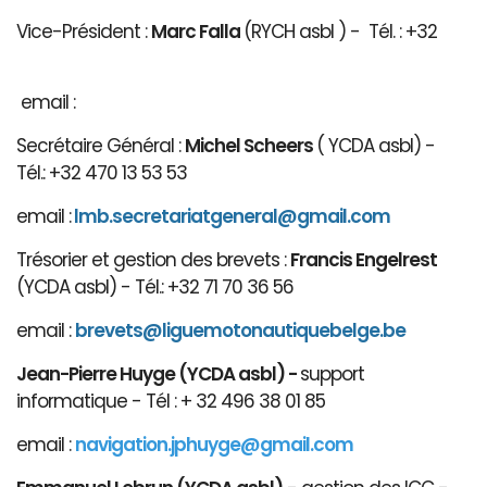
Vice-Président :
Marc Falla
(RYCH asbl ) - Tél. : +32
email :
Secrétaire Général :
Michel Scheers
( YCDA asbl) -
Tél.: +32 470 13 53 53
email :
lmb.secretariatgeneral@gmail.com
Trésorier et gestion des brevets :
Francis Engelrest
(YCDA asbl) - Tél.: +32 71 70 36 56
email :
brevets@ligue
motonautiqu
ebelge.be
Jean-Pierre Huyge (YCDA asbl) -
support
informatique - Tél : + 32 496 38 01 85
email :
navigation.jphuyge@gmail.com