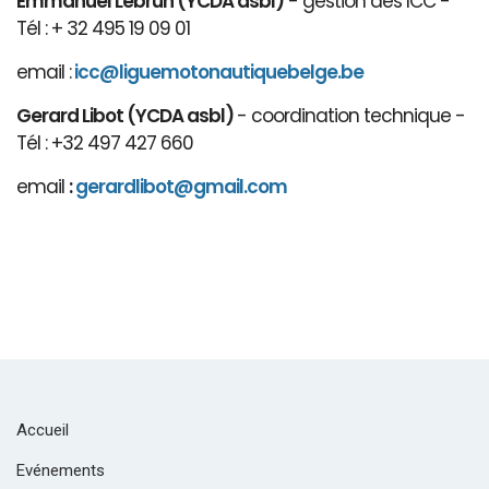
Emmanuel Lebrun (YCDA asbl)
- gestion des ICC -
Tél : + 32 495 19 09 01
email :
icc@liguemotonautiquebelge.be
Gerard Libot (YCDA asbl)
- coordination technique -
Tél : +32 497 427 660
email
:
gerardlibot@gmail.com
Accueil
Evénements