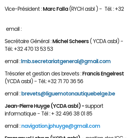
Vice-Président :
Marc Falla
(RYCH asbl ) - Tél. : +32
email :
Secrétaire Général :
Michel Scheers
( YCDA asbl) -
Tél.: +32 470 13 53 53
email :
lmb.secretariatgeneral@gmail.com
Trésorier et gestion des brevets :
Francis Engelrest
(YCDA asbl) - Tél.: +32 71 70 36 56
email :
brevets@ligue
motonautiqu
ebelge.be
Jean-Pierre Huyge (YCDA asbl) -
support
informatique - Tél : + 32 496 38 01 85
email :
navigation.jphuyge@gmail.com