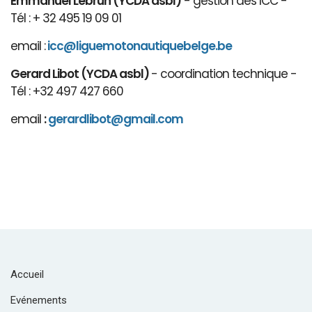
Emmanuel Lebrun (YCDA asbl)
- gestion des ICC -
Tél : + 32 495 19 09 01
email :
icc@liguemotonautiquebelge.be
Gerard Libot (YCDA asbl)
- coordination technique -
Tél : +32 497 427 660
email
:
gerardlibot@gmail.com
Accueil
Evénements