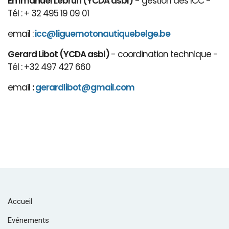
Emmanuel Lebrun (YCDA asbl)
- gestion des ICC -
Tél : + 32 495 19 09 01
email :
icc@liguemotonautiquebelge.be
Gerard Libot (YCDA asbl)
- coordination technique -
Tél : +32 497 427 660
email
:
gerardlibot@gmail.com
Accueil
Evénements