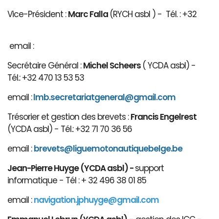
Vice-Président :
Marc Falla
(RYCH asbl ) - Tél. : +32
email :
Secrétaire Général :
Michel Scheers
( YCDA asbl) -
Tél.: +32 470 13 53 53
email :
lmb.secretariatgeneral@gmail.com
Trésorier et gestion des brevets :
Francis Engelrest
(YCDA asbl) - Tél.: +32 71 70 36 56
email :
brevets@ligue
motonautiqu
ebelge.be
Jean-Pierre Huyge (YCDA asbl) -
support
informatique - Tél : + 32 496 38 01 85
email :
navigation.jphuyge@gmail.com