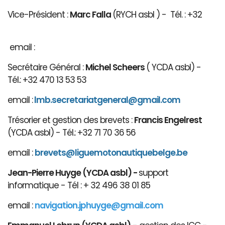
Vice-Président :
Marc Falla
(RYCH asbl ) - Tél. : +32
email :
Secrétaire Général :
Michel Scheers
( YCDA asbl) -
Tél.: +32 470 13 53 53
email :
lmb.secretariatgeneral@gmail.com
Trésorier et gestion des brevets :
Francis Engelrest
(YCDA asbl) - Tél.: +32 71 70 36 56
email :
brevets@ligue
motonautiqu
ebelge.be
Jean-Pierre Huyge (YCDA asbl) -
support
informatique - Tél : + 32 496 38 01 85
email :
navigation.jphuyge@gmail.com