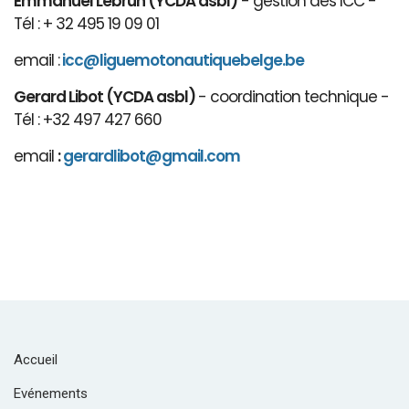
Emmanuel Lebrun (YCDA asbl)
- gestion des ICC -
Tél : + 32 495 19 09 01
email :
icc@liguemotonautiquebelge.be
Gerard Libot (YCDA asbl)
- coordination technique -
Tél : +32 497 427 660
email
:
gerardlibot@gmail.com
Accueil
Evénements