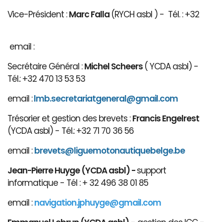
Vice-Président :
Marc Falla
(RYCH asbl ) - Tél. : +32
email :
Secrétaire Général :
Michel Scheers
( YCDA asbl) -
Tél.: +32 470 13 53 53
email :
lmb.secretariatgeneral@gmail.com
Trésorier et gestion des brevets :
Francis Engelrest
(YCDA asbl) - Tél.: +32 71 70 36 56
email :
brevets@ligue
motonautiqu
ebelge.be
Jean-Pierre Huyge (YCDA asbl) -
support
informatique - Tél : + 32 496 38 01 85
email :
navigation.jphuyge@gmail.com