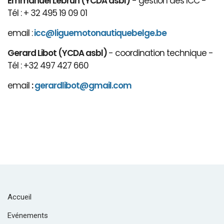
Emmanuel Lebrun (YCDA asbl)
- gestion des ICC -
Tél : + 32 495 19 09 01
email :
icc@liguemotonautiquebelge.be
Gerard Libot (YCDA asbl)
- coordination technique -
Tél : +32 497 427 660
email
:
gerardlibot@gmail.com
Accueil
Evénements