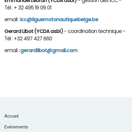
Emmanuel Lebrun (YCDA asbl)
- gestion des ICC -
Tél : + 32 495 19 09 01
email :
icc@liguemotonautiquebelge.be
Gerard Libot (YCDA asbl)
- coordination technique -
Tél : +32 497 427 660
email
:
gerardlibot@gmail.com
Accueil
Evénements