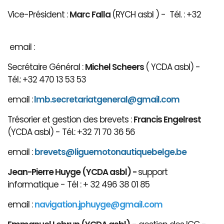
Vice-Président :
Marc Falla
(RYCH asbl ) - Tél. : +32
email :
Secrétaire Général :
Michel Scheers
( YCDA asbl) -
Tél.: +32 470 13 53 53
email :
lmb.secretariatgeneral@gmail.com
Trésorier et gestion des brevets :
Francis Engelrest
(YCDA asbl) - Tél.: +32 71 70 36 56
email :
brevets@ligue
motonautiqu
ebelge.be
Jean-Pierre Huyge (YCDA asbl) -
support
informatique - Tél : + 32 496 38 01 85
email :
navigation.jphuyge@gmail.com