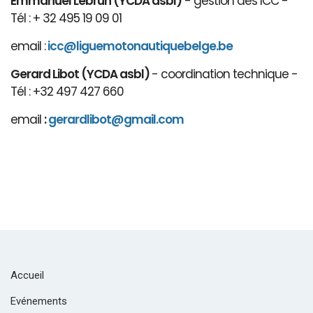
Emmanuel Lebrun (YCDA asbl)
- gestion des ICC -
Tél : + 32 495 19 09 01
email :
icc@liguemotonautiquebelge.be
Gerard Libot (YCDA asbl)
- coordination technique -
Tél : +32 497 427 660
email
:
gerardlibot@gmail.com
Accueil
Evénements