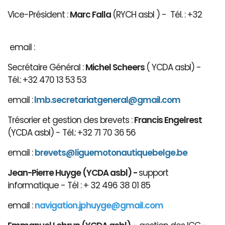
Vice-Président :
Marc Falla
(RYCH asbl ) - Tél. : +32
email :
Secrétaire Général :
Michel Scheers
( YCDA asbl) -
Tél.: +32 470 13 53 53
email :
lmb.secretariatgeneral@gmail.com
Trésorier et gestion des brevets :
Francis Engelrest
(YCDA asbl) - Tél.: +32 71 70 36 56
email :
brevets@ligue
motonautiqu
ebelge.be
Jean-Pierre Huyge (YCDA asbl) -
support
informatique - Tél : + 32 496 38 01 85
email :
navigation.jphuyge@gmail.com