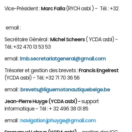
Vice-Président :
Marc Falla
(RYCH asbl ) - Tél. : +32
email :
Secrétaire Général :
Michel Scheers
( YCDA asbl) -
Tél.: +32 470 13 53 53
email :
lmb.secretariatgeneral@gmail.com
Trésorier et gestion des brevets :
Francis Engelrest
(YCDA asbl) - Tél.: +32 71 70 36 56
email :
brevets@ligue
motonautiqu
ebelge.be
Jean-Pierre Huyge (YCDA asbl) -
support
informatique - Tél : + 32 496 38 01 85
email :
navigation.jphuyge@gmail.com