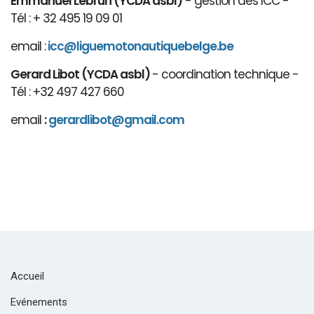
Emmanuel Lebrun (YCDA asbl)
- gestion des ICC -
Tél : + 32 495 19 09 01
email :
icc@liguemotonautiquebelge.be
Gerard Libot (YCDA asbl)
- coordination technique -
Tél : +32 497 427 660
email
:
gerardlibot@gmail.com
Accueil
Evénements