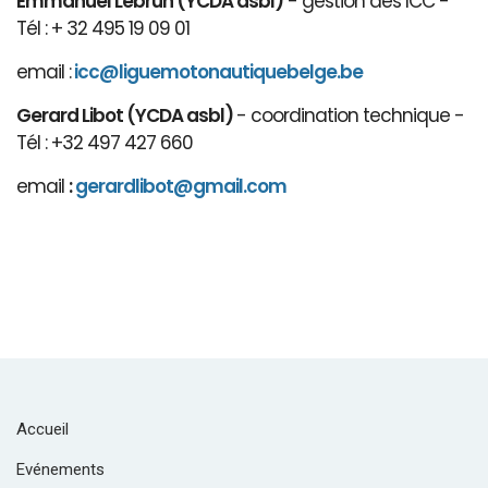
Emmanuel Lebrun (YCDA asbl)
- gestion des ICC -
Tél : + 32 495 19 09 01
email :
icc@liguemotonautiquebelge.be
Gerard Libot (YCDA asbl)
- coordination technique -
Tél : +32 497 427 660
email
:
gerardlibot@gmail.com
Accueil
Evénements