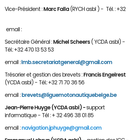
Vice-Président :
Marc Falla
(RYCH asbl ) - Tél. : +32
email :
Secrétaire Général :
Michel Scheers
( YCDA asbl) -
Tél.: +32 470 13 53 53
email :
lmb.secretariatgeneral@gmail.com
Trésorier et gestion des brevets :
Francis Engelrest
(YCDA asbl) - Tél.: +32 71 70 36 56
email :
brevets@ligue
motonautiqu
ebelge.be
Jean-Pierre Huyge (YCDA asbl) -
support
informatique - Tél : + 32 496 38 01 85
email :
navigation.jphuyge@gmail.com