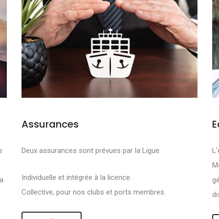
Assurances
E
FS SONT DE PRO
s
Deux assurances sont prévues par la Ligue:
L'
Mo
R :
Individuelle et intégrée à la licence.
la
gé
Collective, pour nos clubs et ports membres.
di