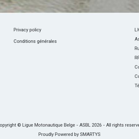
Privacy policy
L
As
Conditions générales
R
R
C
Co
Té
opyright © Ligue Motonautique Belge - ASBL 2026 - All rights reserv
Proudly Powered by
SMARTYS