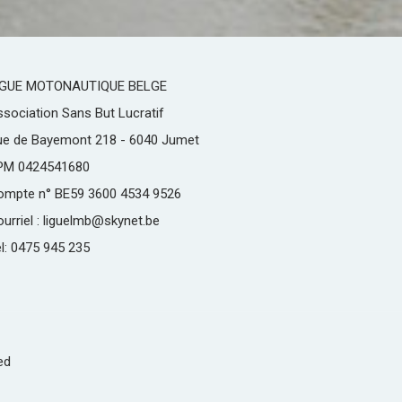
IGUE MOTONAUTIQUE BELGE
sociation Sans But Lucratif
ue de Bayemont 218 - 6040 Jumet
PM 0424541680
ompte n° BE59 3600 4534 9526
urriel : liguelmb@skynet.be
l: 0475 945 235
ed