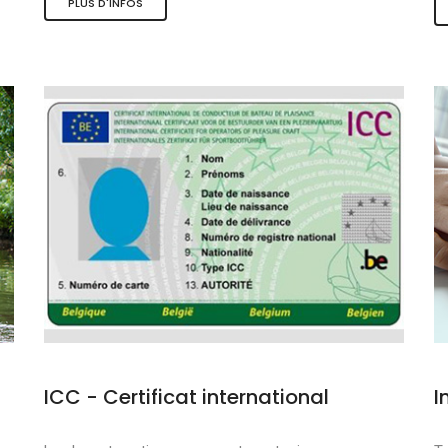
PLUS D'INFOS
s et sports nauti
de qualité
douce
ICC - Certificat international
I