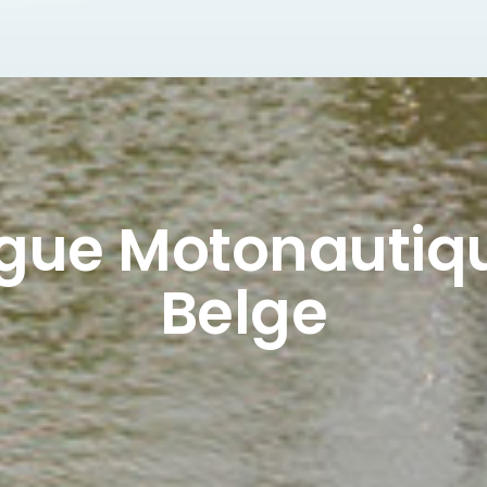
igue Motonautiq
Belge