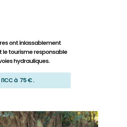
bres ont inlassablement
t le tourisme responsable
voies hydrauliques.
l'ICC à 75 € .