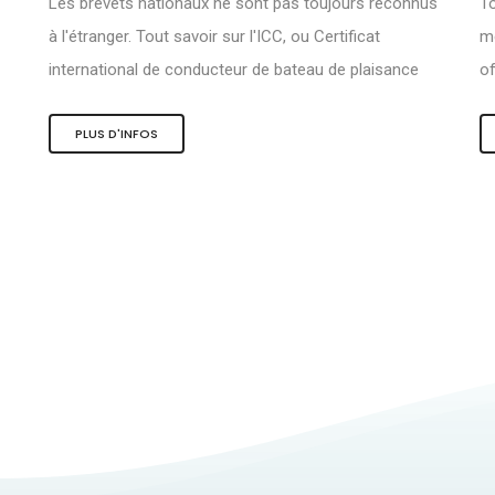
Les brevets nationaux ne sont pas toujours reconnus
To
à l'étranger. Tout savoir sur l'ICC, ou Certificat
me
international de conducteur de bateau de plaisance
of
PLUS D'INFOS