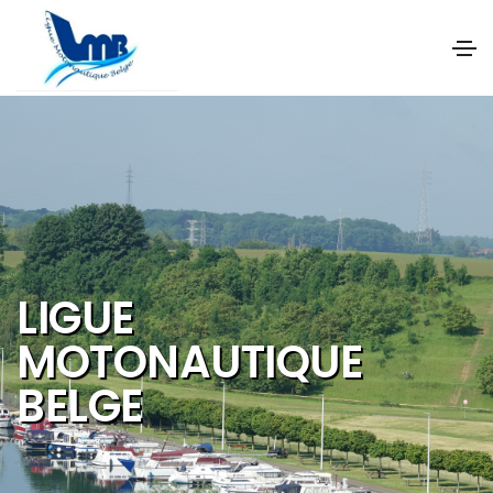
NOS OBJECTIFS SONT
DE PROMOUVOIR ET DE
DEVELOPPER :
Les activités et
sports nautiques
Le tourisme de
qualité