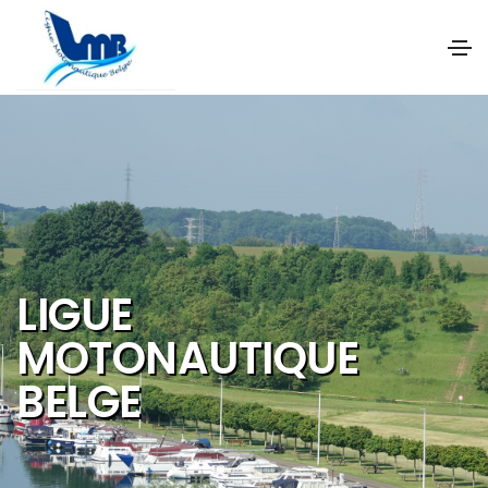
NOS OBJECTIFS SONT
DE PROMOUVOIR ET DE
DEVELOPPER :
Les activités et
sports nautiques
Le tourisme de
qualité