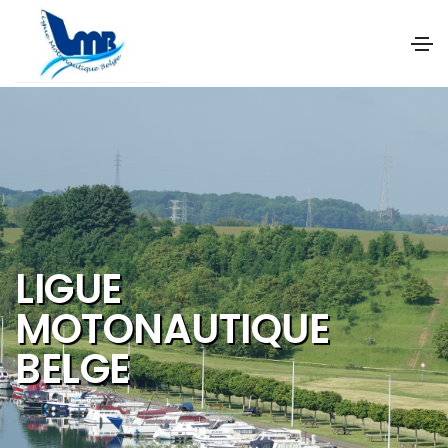
NOS OBJECTIFS SONT
DE PROMOUVOIR ET DE
DEVELOPPER :
Les activités et
sports nautiques
Le tourisme de
qualité