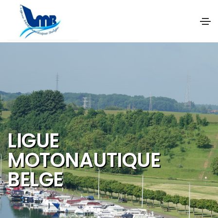
NOS OBJECTIFS SONT
DE PROMOUVOIR ET DE
DEVELOPPER :
Les activités et
sports nautiques
Le tourisme de
qualité