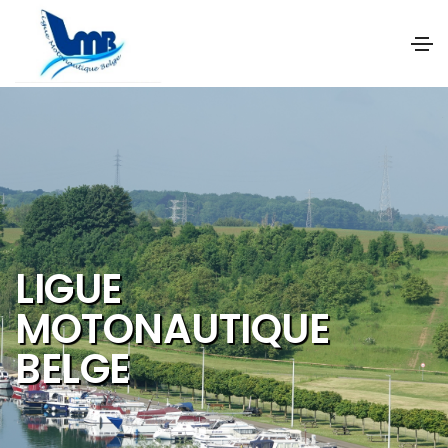
NOS OBJECTIFS SONT
DE PROMOUVOIR ET DE
DEVELOPPER :
Les activités et
sports nautiques
Le tourisme de
qualité