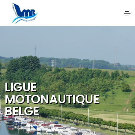
NOS OBJECTIFS SONT
DE PROMOUVOIR ET DE
DEVELOPPER :
Les activités et
sports nautiques
Le tourisme de
qualité