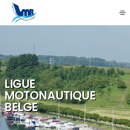
NOS OBJECTIFS SONT
DE PROMOUVOIR ET DE
DEVELOPPER :
Les activités et
sports nautiques
Le tourisme de
qualité