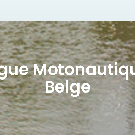
igue Motonautiq
Belge