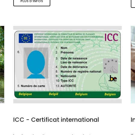
PLUS D'INFOS
s et sports nauti
de qualité
douce
ICC - Certificat international
I