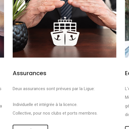
Assurances
E
FS SONT DE PRO
s
Deux assurances sont prévues par la Ligue:
L'
Mo
R :
Individuelle et intégrée à la licence.
la
gé
Collective, pour nos clubs et ports membres.
di