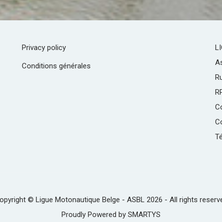
Privacy policy
L
As
Conditions générales
R
R
C
Co
Té
opyright © Ligue Motonautique Belge - ASBL 2026 - All rights reserv
Proudly Powered by
SMARTYS