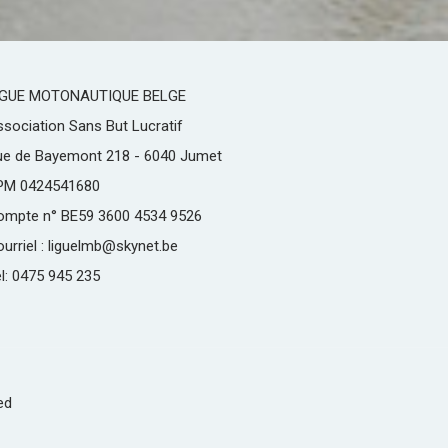
IGUE MOTONAUTIQUE BELGE
sociation Sans But Lucratif
ue de Bayemont 218 - 6040 Jumet
PM 0424541680
ompte n° BE59 3600 4534 9526
urriel : liguelmb@skynet.be
l: 0475 945 235
ed