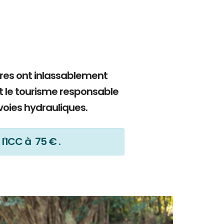
bres ont inlassablement
t le tourisme responsable
voies hydrauliques.
l'ICC à 75 € .