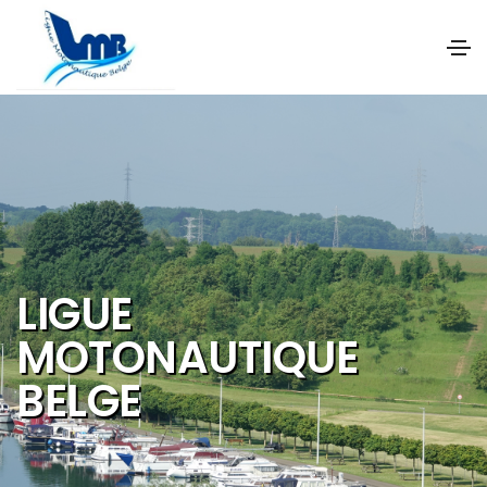
NOS OBJECTIFS SONT
DE PROMOUVOIR ET DE
DEVELOPPER :
Les activités et
sports nautiques
Le tourisme de
qualité