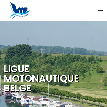
NOS OBJECTIFS SONT
DE PROMOUVOIR ET DE
DEVELOPPER :
Les activités et
sports nautiques
Le tourisme de
qualité