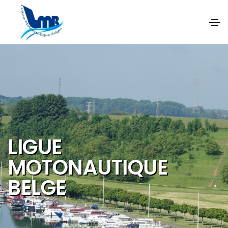
NOS OBJECTIFS SONT
DE PROMOUVOIR ET DE
DEVELOPPER :
Les activités et
sports nautiques
Le tourisme de
qualité