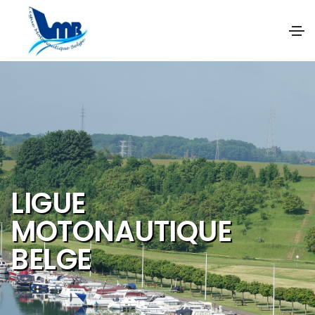
NOS OBJECTIFS SONT
DE PROMOUVOIR ET DE
DEVELOPPER :
Les activités et
sports nautiques
Le tourisme de
qualité