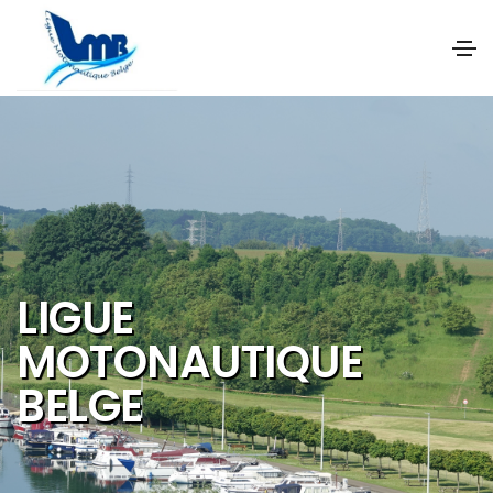
NOS OBJECTIFS S
DE PROMOUVOIR E
DEVELOPPER :
Les activités et
sports nautique
Le tourisme de
qualité