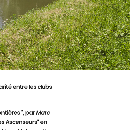
rité entre les clubs
ntières ", par
Marc
es Ascenseurs" en