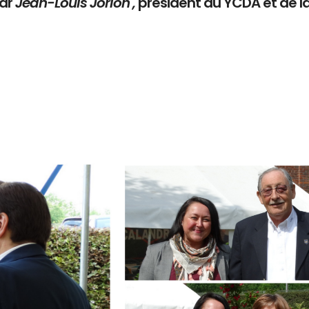
par
Jean-Louis Jorion ,
président du YCDA et de l
Branding
ARMCHAIR