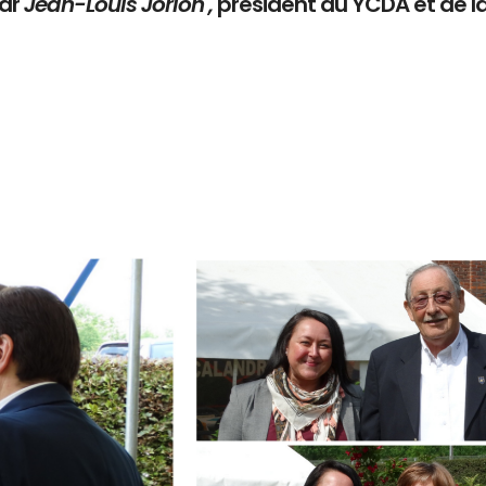
par
Jean-Louis Jorion ,
président du YCDA et de l
Branding
ARMCHAIR