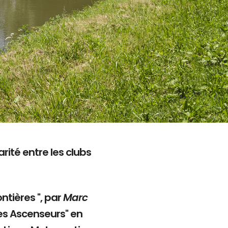
rité entre les clubs
ntières ", par
Marc
es Ascenseurs" en