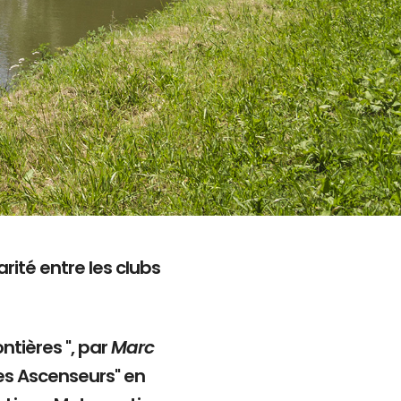
rité entre les clubs
ntières ", par
Marc
es Ascenseurs" en